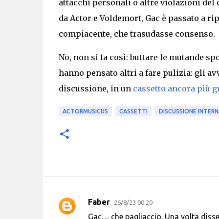
attacchi personali o altre violazioni del
da Actor e Voldemort, Gac è passato a rip
compiacente, che trasudasse consenso.
No, non si fa così: buttare le mutande spo
hanno pensato altri
a fare pulizia:
gli av
discussione, in un
cassetto ancora più g
ACTORMUSICUS
CASSETTI
DISCUSSIONE INTERN
Faber
26/8/23 00:20
C
Gac..... che pagliaccio. Una volta dis