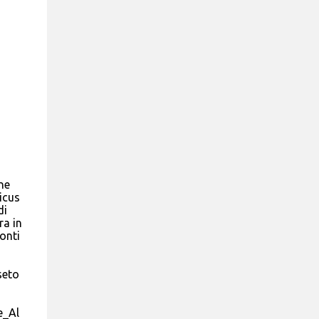
ne
icus
di
ra in
onti
seto
e_Al