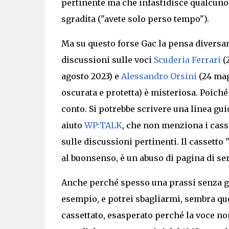
pertinente ma che infastidisce qualcuno,
sgradita ("avete solo perso tempo").
Ma
su questo forse Gac la pensa diversam
discussioni sulle voci
Scuderia Ferrari
(2
agosto 2023)
e
Alessandro Orsini
(24 mag
oscurata e protetta)
è misteriosa.
Poiché 
conto. Si potrebbe scrivere una linea gui
aiuto
WP:TALK
, che non menziona i casse
sulle discussioni pertinenti. Il cassetto
al buonsenso, è un abuso di pagina di se
Anche perché spesso una
prassi senza g
esempio, e potrei sbagliarmi, sembra ques
cassettato,
esasperato perché la voce non