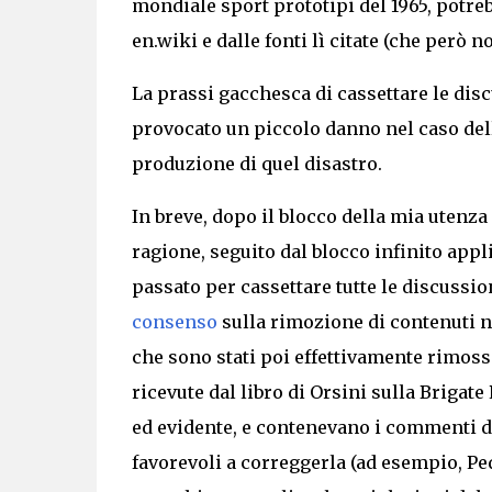
mondiale sport prototipi
del 1965,
potreb
en.wiki e dalle fonti lì citate (che però n
La prassi gacchesca di cassettare le di
provocato un piccolo danno nel caso de
produzione di quel disastro.
In breve, dopo il blocco della mia uten
ragione, seguito dal blocco infinito appl
passato per cassettare tutte le discussio
consenso
sulla rimozione di contenuti non
che sono stati poi effettivamente rimossi
ricevute dal libro di Orsini sulla Brigat
ed evidente, e contenevano i commenti di 
favorevoli a correggerla (ad esempio, Pe