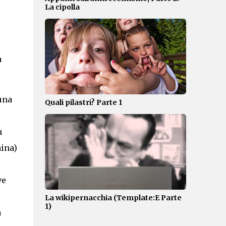
La cipolla
a
una
Quali pilastri? Parte 1
n
aina)
ve
La wikipernacchia (Template:E Parte
1)
a