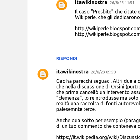
itawikinostra
26/8/23 11:51
Il caso "Presbite" che citate 
Wikiperle, che gli dedicarono
http://wikiperle.blogspot.co
http://wikiperle.blogspot.co
RISPONDI
itawikinostra
26/8/23 09:58
Gac ha parecchi seguaci. Altri due a 
che nella discussione di Orsini (purt
che prima cancellò un intervento ass
"clemenza", lo reintrodusse ma solo c
realtà una raccolta di fonti autorevol
palesemnte terze.
Anche qua sotto per esempio (paragr
di un tuo commento che conteneva del
https://it.wikipedia.org/wiki/Discus