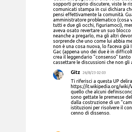
o
sopporti proprio discutere, viste le r
comunicati stampa in cui dichiara che
m
pensi effettivamente la comunità. Gu
m
amministratore problematico (cosa vie
tutti e due gli occhi, figuriamoci), 
e
aveva osato revertare un suo blocco
n
neanche a pregarlo, ma gli altri devo
sorprende che uno come lui abbia mes
t
non è una cosa nuova, lo faceva già I
i
Gac (appena uno dei due è in difficol
crea il leggendario "consenso" tanto s
cassettare le discussioni che non gli
Gitz
26/8/23 02:03
Ti riferisci a questa UP delira
https://it.wikipedia.org/wik
quello che alcuni definiscono
sono gettate le premesse del
dalla costruzione di un "camp
istituzioni per risolvere il co
cenno di dissenso.