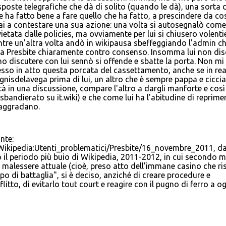
isposte telegrafiche che dà di solito (quando le dà), una sorta d
 ha fatto bene a fare quello che ha fatto, a prescindere da co
ai a contestare una sua azione: una volta si autosegnalò come
tata dalle policies, ma ovviamente per lui si chiusero volentie
mentre un'altra volta andò in wikipausa sbeffeggiando l'admin c
 a Presbite chiaramente contro consenso. Insomma lui non dis
no discutere con lui sennò si offende e sbatte la porta. Non mi
so in atto questa porcata del cassettamento, anche se in rea
gnisdelavega prima di lui, un altro che è sempre pappa e cicci
tà in una discussione, compare l'altro a dargli manforte e così 
bandierato su it.wiki) e che come lui ha l'abitudine di reprime
 aggradano.
nte:
i/Wikipedia:Utenti_problematici/Presbite/16_novembre_2011, d
 il periodo più buio di Wikipedia, 2011-2012, in cui secondo m
 malessere attuale (cioè, preso atto dell'immane casino che ri
o di battaglia", si è deciso, anziché di creare procedure e
nflitto, di evitarlo tout court e reagire con il pugno di ferro a o