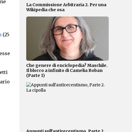
one
La Commissione Arbitraria 2. Per una
Wikipedia che osa
n
(25
desse
Che genere di enciclopedia? Maschile.
Il blocco a infinito di Camelia Boban
etti
(Parte 1)
rario
Appunti sull'antirecentismo, Parte 2.