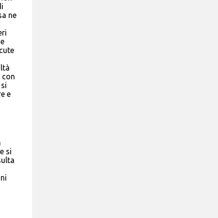
i
sa ne
ri
he
cute
ltà
a con
si
re e
a
e si
sulta
gni