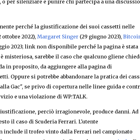
 o per silenziare e punire chi partecipa a una discussi
ente perché la giustificazione dei suoi cassetti nelle
 ottobre 2022),
Margaret Singer
(29 giugno 2023),
Bitcoi
gio 2023; link non disponibile perché la pagina è stata
è misteriosa, sarebbe il caso che qualcuno gliene chie
da in proposito, da aggiungere alla pagina di
tti. Oppure si potrebbe abbandonare la pratica dei cass
"alla Gac"
,
se privo di copertura nelle linee guida e cont
rvizio e una violazione di WP:TALK.
iustificazione, perciò irragionevole, produce danni. Ad
to il caso di Scuderia Ferrari. L'utente
 include il trofeo vinto dalla Ferrari nel campionato