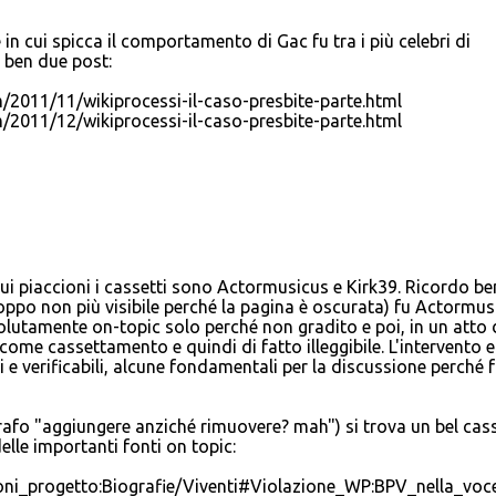
e in cui spicca il comportamento di Gac fu tra i più celebri di
 ben due post:
m/2011/11/wikiprocessi-il-caso-presbite-parte.html
m/2011/12/wikiprocessi-il-caso-presbite-parte.html
cui piaccioni i cassetti sono Actormusicus e Kirk39. Ricordo be
roppo non più visibile perché la pagina è oscurata) fu Actormus
olutamente on-topic solo perché non gradito e poi, in un atto 
ome cassettamento e quindi di fatto illeggibile. L'intervento e
i e verificabili, alcune fondamentali per la discussione perché f
afo "aggiungere anziché rimuovere? mah") si trova un bel cas
le importanti fonti on topic:
sioni_progetto:Biografie/Viventi#Violazione_WP:BPV_nella_voc