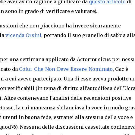
be aver avuto ragione a giudicare da
questo articolo
di
on sono in grado di verificare e valutare).
scussioni che non piacciono ha invece sicuramente
lla
vicenda Orsini
, portando il suo granello di sabbia all
za per una settimana applicato da Actormusicus per ness
icato da
Colui-Che-Non-Deve-Essere-Nominato
, Gac è
ni a cui avevo partecipato. Una di esse aveva prodotto u
 verificabili (in tema di diritto all'autodifesa dell'Ucr
. Altre contenevano l'analisi delle recensioni positive
e Rosse, la cui mancanza sbilanciava
la voce i
n modo gra
utenti in buona fede, estranei alla stesura della voce e
quod76). Nessuna delle discussioni cassettate contenev