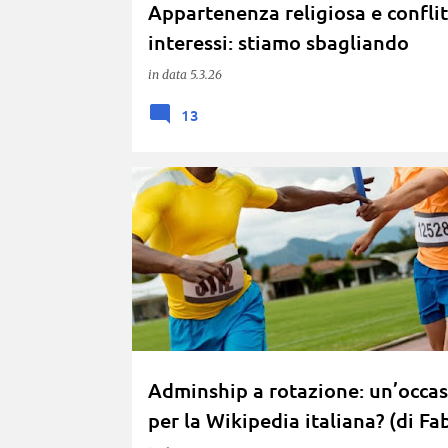
Appartenenza religiosa e conflit
interessi: stiamo sbagliando
bersaglio? (di Faber)
in data
5.3.26
13
POTERE EDITORIALE
RICONFERMA
Adminship a rotazione: un’occa
per la Wikipedia italiana? (di Fa