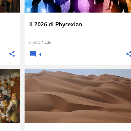
Il 2026 di Phyrexian
La
in data
4.5.26
4
COMMISSIONE ARBITRALE
FIDUCIA