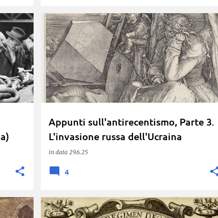
+
2
ACTORMUSICUS
ANTIRECENTISMO
FRINIATE
+
6
Appunti sull'antirecentismo, Parte 3.
a)
L'invasione russa dell'Ucraina
in data
29.6.25
4
+
1
CANALI RISERVATI
CONSENSO
DISCUSSIONE INTERNA