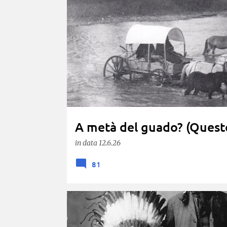
o
s
t
A metà del guado? (Questo
in data
12.6.26
81
COMMISSIONE ARBITRALE
DISCUSSIONE INTERNA