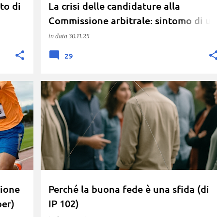
to di
La crisi delle candidature alla
Commissione arbitrale: sintomo di un
problema più profondo? (di Faber)
in data
30.11.25
29
BUONA FEDE
FIDUCIA
METODO WIKIPEDIA
sione
Perché la buona fede è una sfida (di
ber)
IP 102)