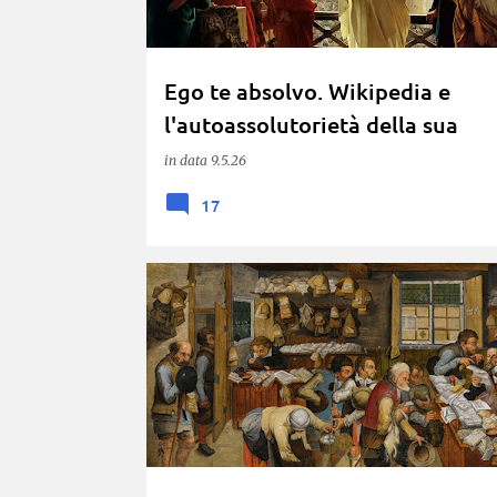
Ego te absolvo. Wikipedia e
l'autoassolutorietà della sua
amministrazione (di Etienne de 
in data
9.5.26
Boétie)
17
CONFLITTO DI INTERESSI
NEUTRALITÀ