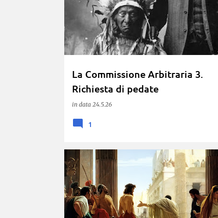
La Commissione Arbitraria 3.
Richiesta di pedate
in data
24.5.26
1
.MAU.
PHYREXIAN
PIERPAO
UTENTI CENTRALI E PERIFERICI