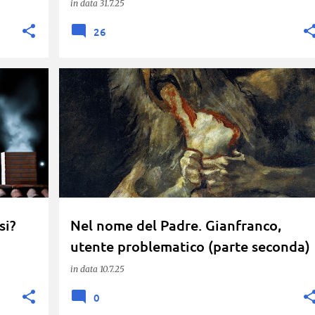
in data
31.7.25
26
+
2
BUON SENSO
CANCELLAZIONISMO
+
3
si?
Nel nome del Padre. Gianfranco,
utente problematico (parte seconda)
in data
10.7.25
0