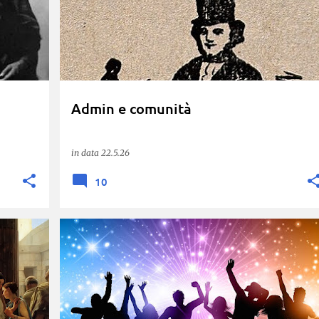
Admin e comunità
in data
22.5.26
10
+
PHYREXIAN
POV-PUSHER