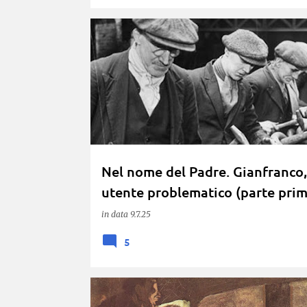
BUON SENSO
CANCELLAZIONISMO
CONSIGLIATI
Nel nome del Padre. Gianfranco,
utente problematico (parte prim
in data
9.7.25
5
ACTORMUSICUS
CAMPAGNA
CANALI RISERVATI