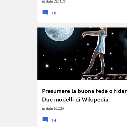
in data
21.11.25
10
.MAU.
BUONA FEDE
CANALI RISERVATI
Presumere la buona fede o fidar
Due modelli di Wikipedia
in data
16.7.25
14