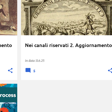
KIRK
PEQUOD
+
amento
Nei canali riservati 2. Aggiornamento
in data
11.6.25
5