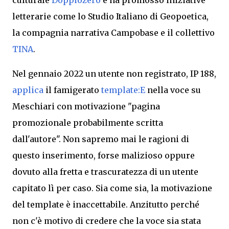
culturale
Doppiozero
e h
a promosso iniziative
letterarie come lo
Studio Italiano di Geopoetica,
la compagnia narrativa
Campobase
e il collettivo
TINA
.
Nel gennaio 2022 un utente non registrato, IP 188,
applica
il famigerato
template:E
nella voce su
Meschiari con motivazione "pagina
promozionale probabilmente scritta
dall'autore".
Non sapremo mai le ragioni di
questo inserimento, forse malizioso oppure
dovuto alla
fretta e trascuratezza di un utente
capitato lì
per caso
. Sia come sia, la mo
tivazione
del template è
inaccettabile.
Anzitutto perché
non c'è motivo di credere che la voce sia stata