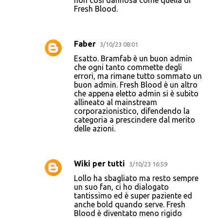
non così dannosa come quella di
Fresh Blood.
Faber
3/10/23 08:01
Esatto. Bramfab è un buon admin
che ogni tanto commette degli
errori, ma rimane tutto sommato un
buon admin. Fresh Blood è un altro
che appena eletto admin si è subito
allineato al mainstream
corporazionistico, difendendo la
categoria a prescindere dal merito
delle azioni.
Wiki per tutti
3/10/23 16:59
Lollo ha sbagliato ma resto sempre
un suo fan, ci ho dialogato
tantissimo ed è super paziente ed
anche bold quando serve. Fresh
Blood è diventato meno rigido