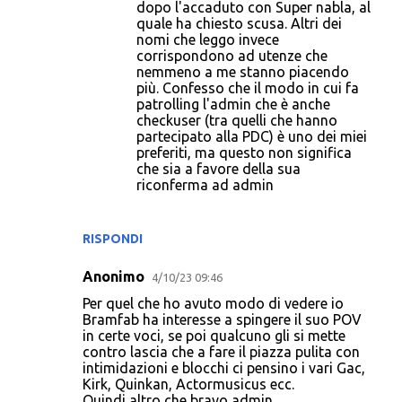
dopo l'accaduto con Super nabla, al
quale ha chiesto scusa. Altri dei
nomi che leggo invece
corrispondono ad utenze che
nemmeno a me stanno piacendo
più. Confesso che il modo in cui fa
patrolling l'admin che è anche
checkuser (tra quelli che hanno
partecipato alla PDC) è uno dei miei
preferiti, ma questo non significa
che sia a favore della sua
riconferma ad admin
RISPONDI
Anonimo
4/10/23 09:46
Per quel che ho avuto modo di vedere io
Bramfab ha interesse a spingere il suo POV
in certe voci, se poi qualcuno gli si mette
contro lascia che a fare il piazza pulita con
intimidazioni e blocchi ci pensino i vari Gac,
Kirk, Quinkan, Actormusicus ecc.
Quindi altro che bravo admin...