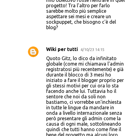
mio obiettivo fosse rientrare in quel
progetto! Tra l'altro per farlo
sarebbe molto più semplice
aspettare sei mesi e creare un
sockpuppet, che bisogno c'è del
blog?
Wiki per tutti
4/10/23 14:15
Quoto Gitz, lo dico da infinitato
globale (come mi chiamava l'admin
registratosi più recentemente) e già
durante il blocco di 3 mesi ho
iniziato a fare il blogger proprio per
gli stessi motivi per cui ora lo sta
facendo anche lui. Tuttavia ho il
sentore che noi da soli non
bastiamo, ci vorrebbe un'inchiesta
in tutte le lingue da mandare in
onda a livello internazionale senza
però presentare gli admin come la
causa di ogni male, sottolineando
quindi che tutti hanno come fine il
bene del progetto ma alcuni loro