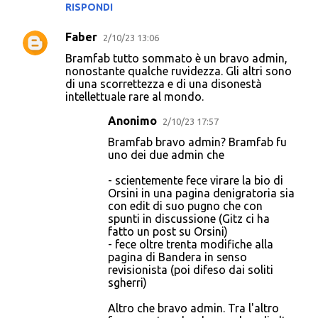
RISPONDI
m
Faber
e
2/10/23 13:06
n
Bramfab tutto sommato è un bravo admin,
nonostante qualche ruvidezza. Gli altri sono
t
di una scorrettezza e di una disonestà
intellettuale rare al mondo.
i
Anonimo
2/10/23 17:57
Bramfab bravo admin? Bramfab fu
uno dei due admin che
- scientemente fece virare la bio di
Orsini in una pagina denigratoria sia
con edit di suo pugno che con
spunti in discussione (Gitz ci ha
fatto un post su Orsini)
- fece oltre trenta modifiche alla
pagina di Bandera in senso
revisionista (poi difeso dai soliti
sgherri)
Altro che bravo admin. Tra l'altro