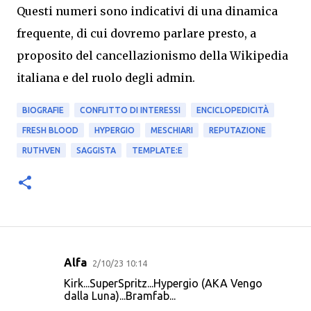
Questi numeri sono indicativi di una dinamica
frequente, di cui dovremo parlare presto, a
proposito del
cancellazionismo della Wikipedia
italiana e del ruolo degli admin.
BIOGRAFIE
CONFLITTO DI INTERESSI
ENCICLOPEDICITÀ
FRESH BLOOD
HYPERGIO
MESCHIARI
REPUTAZIONE
RUTHVEN
SAGGISTA
TEMPLATE:E
Alfa
2/10/23 10:14
C
Kirk...SuperSpritz...Hypergio (AKA Vengo
o
dalla Luna)...Bramfab...
m