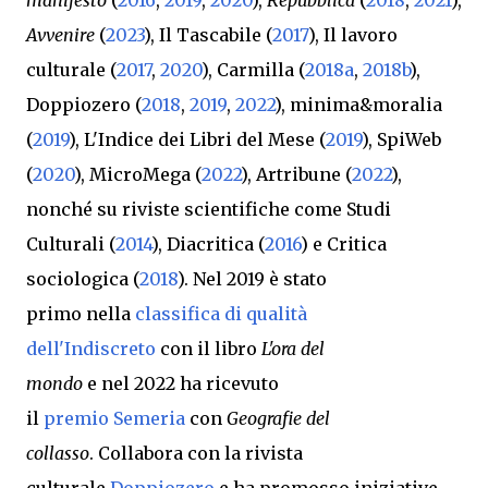
manifesto
(
2016
,
2019
,
2020
),
Repubblica
(
2018
,
2021
),
Avvenire
(
2023
),
Il Tascabile (
2017
), Il lavoro
culturale (
2017
,
2020
),
Carmilla (
2018a
,
2018b
),
Doppiozero (
2018
,
2019
,
2022
),
minima&moralia
(
2019
),
L'Indice dei Libri del Mese (
2019
),
SpiWeb
(
2020
),
MicroMega (
2022
)
,
Artribune (
2022
),
nonché su riviste scientifiche come
Studi
Culturali
(
2014
),
Diacritica
(
2016
) e
Critica
sociologica
(
2018
)
.
Nel 2019 è stato
primo
nella
classifica di qualità
dell'Indiscreto
con il libro
L'ora del
mondo
e
nel
2022 ha ricevuto
il
premio
Semeria
con
Geografie del
collasso
.
Collabora con la rivista