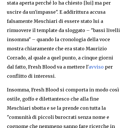
stata aperta perché lo ha chiesto [lui] ma per
uscire da un'impasse". E addirittura
accusa
falsamente Meschiari di essere stato lui a
rimuovere il template da sloggato
–
"bassi livelli
insomma"
– quando la cronologia della voce
mostra chiaramente che e
ra stato Maurizio
Corrado, al quale a quel punto,
a cinque giorni
dal fatto
,
Fresh Blood
va a mettere l'
avviso
per
conflitto di interessi
.
Insomma,
Fresh Blood
si comporta in modo così
ostile,
goffo
e dilettantesco che alla fine
Meschiari sbotta e se la prende con tutta la
"comunità di piccoli burocrati senza nome e
cognome che nemmeno sa
nno fare ricerche in