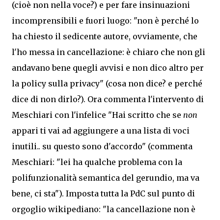
(
cioè non nella voce?
) e per fare insinuazioni
incomprensibili e fuori luogo: "non è perché lo
ha chiesto il sedicente autore, ovviamente, che
l'ho messa in cancellazione: è chiaro che non gli
andavano bene quegli avvisi e non dico altro per
la policy sulla privacy" (cosa non dice? e perché
dice di non dirlo?). Ora commenta l'intervento di
Meschiari con l'infelice "Hai scritto
che se
non
appari ti vai ad aggiungere a una lista di voci
inutili.. su questo sono d'accordo" (commenta
Meschiari:
"lei ha qualche problema con la
polifunzionalità semantica del gerundio, ma va
bene, ci sta")
. I
mp
osta tutta la PdC sul punto di
orgoglio wikipediano: "
la cancellazione non è