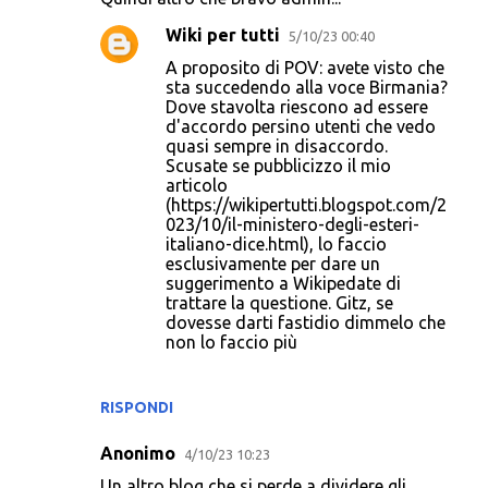
Wiki per tutti
5/10/23 00:40
A proposito di POV: avete visto che
sta succedendo alla voce Birmania?
Dove stavolta riescono ad essere
d'accordo persino utenti che vedo
quasi sempre in disaccordo.
Scusate se pubblicizzo il mio
articolo
(https://wikipertutti.blogspot.com/2
023/10/il-ministero-degli-esteri-
italiano-dice.html), lo faccio
esclusivamente per dare un
suggerimento a Wikipedate di
trattare la questione. Gitz, se
dovesse darti fastidio dimmelo che
non lo faccio più
RISPONDI
Anonimo
4/10/23 10:23
Un altro blog che si perde a dividere gli