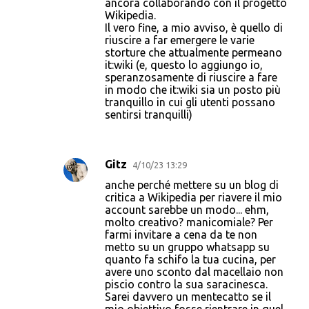
ancora collaborando con il progetto
Wikipedia.
Il vero fine, a mio avviso, è quello di
riuscire a far emergere le varie
storture che attualmente permeano
it:wiki (e, questo lo aggiungo io,
speranzosamente di riuscire a fare
in modo che it:wiki sia un posto più
tranquillo in cui gli utenti possano
sentirsi tranquilli)
Gitz
4/10/23 13:29
anche perché mettere su un blog di
critica a Wikipedia per riavere il mio
account sarebbe un modo... ehm,
molto creativo? manicomiale? Per
farmi invitare a cena da te non
metto su un gruppo whatsapp su
quanto fa schifo la tua cucina, per
avere uno sconto dal macellaio non
piscio contro la sua saracinesca.
Sarei davvero un mentecatto se il