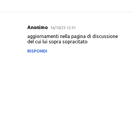
Anonimo
16/10/23 12:31
C
aggiornamenti nella pagina di discussione
o
del cui lui sopra sopracitato
m
RISPONDI
m
e
n
t
i