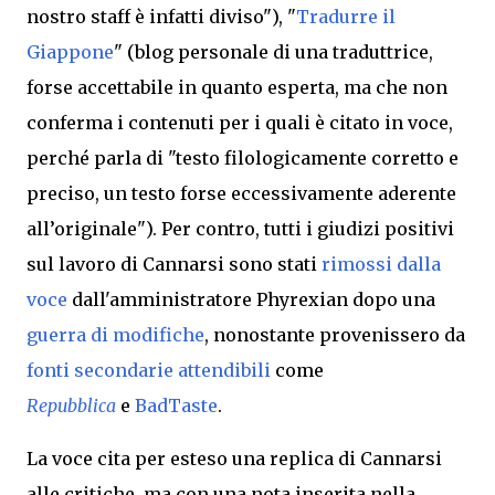
nostro staff è infatti diviso"), "
Tradurre il
Giappone
" (blog personale di una traduttrice,
forse accettabile in quanto esperta, ma che non
conferma i contenuti per i quali è citato in voce,
perché parla di "testo filologicamente corretto e
preciso, un testo forse eccessivamente aderente
all’originale").
Per contro,
tutti i giudizi positivi
sul lavoro di Cannarsi sono stati
rimossi dalla
voce
dall'amministratore Phyrexian dopo una
guerra di modifiche
,
nonostante provenissero da
fonti secondarie attendibili
come
Repubblica
e
BadTaste
.
La voce cita per este
so una replica di Cannarsi
alle critiche, ma con una nota inserita nella