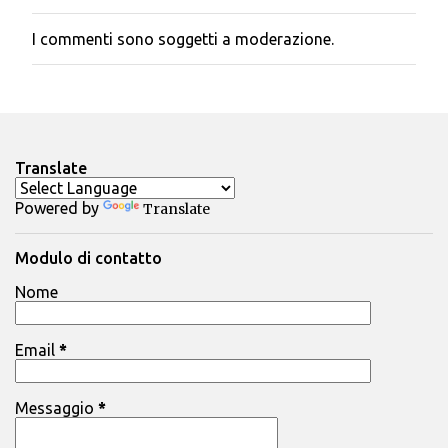
I commenti sono soggetti a moderazione.
P
o
s
t
a
u
n
Translate
c
o
m
Powered by
Translate
m
e
Modulo di contatto
n
t
Nome
o
Email
*
Messaggio
*